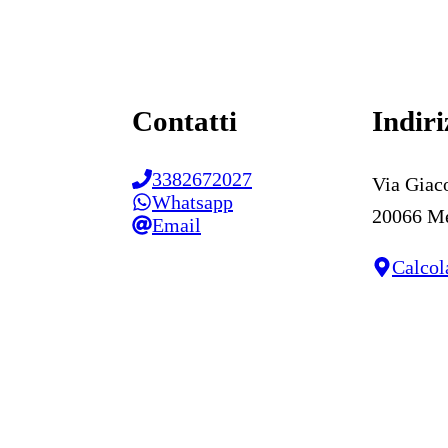
Contatti
Indiri
3382672027
Via Giac
Whatsapp
20066 M
Email
Calcol