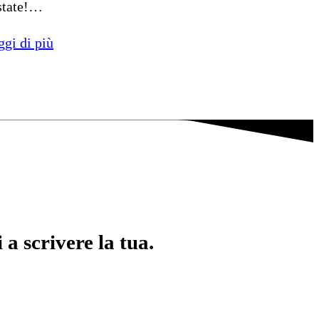
estate!…
ggi di più
 a scrivere la tua.