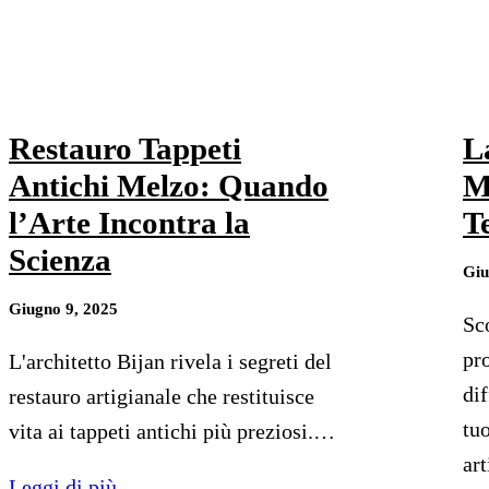
Restauro Tappeti
L
Antichi Melzo: Quando
M
l’Arte Incontra la
T
Scienza
Giu
Giugno 9, 2025
Sc
pro
L'architetto Bijan rivela i segreti del
di
restauro artigianale che restituisce
tuo
vita ai tappeti antichi più preziosi.…
ar
Leggi di più