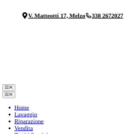
Vai
al
V. Matteotti 17, Melzo
338 2672027
contenuto
Menu
Menu
Home
Lavaggio
Riparazione
Vendita